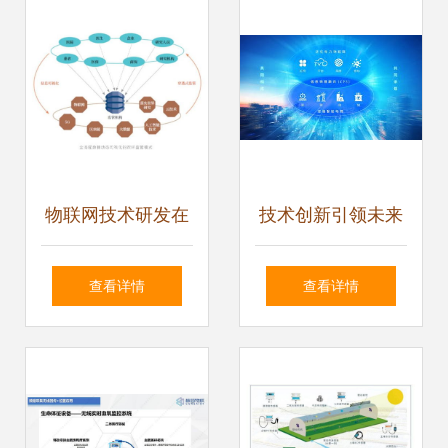
方案与案例分析
物联网技术研发在
技术创新引领未来
真实世界数据研究
智能配电物联网感
查看详情
查看详情
中的痛点与创新突
知技术的研发与应
破
用探索