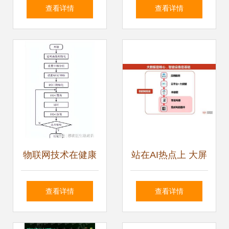
来 第三届物联网产
用解析 与你息息相
查看详情
查看详情
业创新发展大会暨
关的前沿产品
2020年物联网产业
年会赋能技术研发
新跨越
物联网技术在健康
站在AI热点上 大屏
水产养殖系统中的
计划发布与物联网
查看详情
查看详情
稳定运行赋能路径
技术研发的发展路