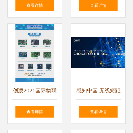
联网安全测试技术
的机遇与挑战——
查看详情
查看详情
成为国际标准
透过物联网技术看
火线救援的任重道
远
创凌2021国际物联
感知中国 无线短距
网展完美落幕 技术
离通讯与云计算融
查看详情
查看详情
创新引领行业未来
合下的物联网解决