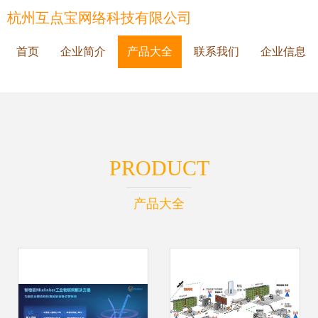
杭州互点宝网络科技有限公司
首页
企业简介
产品大全
联系我们
企业信息
PRODUCT
产品大全