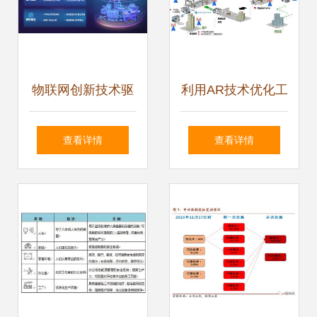
物联网创新技术驱
利用AR技术优化工
动能源管理 迈向黄
业互联网资产的智
查看详情
查看详情
金时代
能管控路径